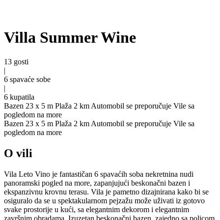
Villa Summer Wine
13 gosti
|
6 spavaće sobe
|
6 kupatila
Bazen 23 x 5 m
Plaža 2 km
Automobil se preporučuje
Vile sa
pogledom na more
Bazen 23 x 5 m
Plaža 2 km
Automobil se preporučuje
Vile sa
pogledom na more
O vili
Vila Leto Vino je fantastičan 6 spavaćih soba nekretnina nudi
panoramski pogled na more, zapanjujući beskonačni bazen i
ekspanzivnu krovnu terasu. Vila je pametno dizajnirana kako bi se
osiguralo da se u spektakularnom pejzažu može uživati iz gotovo
svake prostorije u kući, sa elegantnim dekorom i elegantnim
završnim obradama. Izuzetan beskonačni bazen, zajedno sa policom