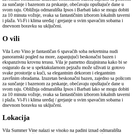
za sunčanje i bazenom za prskanje, obećavaju opuštajuće dane u
svom raju. Obližnja odmarališta Ipsos i Barbati lako se mogu dobiti
za 10 minuta vožnje, svaka sa fantastičnim izborom lokalnih taverni
i plaža. Vi-Fi i klima uređaj / grejanje u svim spavaćim sobama i
dnevnom boravku su uključeni.
O vili
Vila Leto Vino je fantastičan 6 spavaćih soba nekretnina nudi
panoramski pogled na more, zapanjujući beskonačni bazen i
ekspanzivnu krovnu terasu. Vila je pametno dizajnirana kako bi se
osiguralo da se u spektakularnom pejzažu može uživati iz gotovo
svake prostorije u kući, sa elegantnim dekorom i elegantnim
završnim obradama. Izuzetan beskonačni bazen, zajedno sa policom
za sunčanje i bazenom za prskanje, obećavaju opuštajuće dane u
svom raju. Obližnja odmarališta Ipsos i Barbati lako se mogu dobiti
za 10 minuta vožnje, svaka sa fantastičnim izborom lokalnih taverni
i plaža. Vi-Fi i klima uređaj / grejanje u svim spavaćim sobama i
dnevnom boravku su uključeni.
Lokacija
Vila Summer Vine nalazi se visoko na padini iznad odmarališta