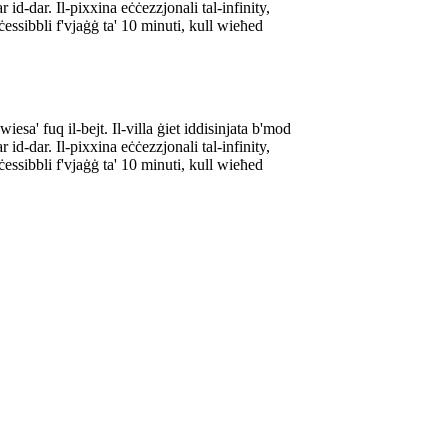
 id-dar. Il-pixxina eċċezzjonali tal-infinity,
ċessibbli f'vjaġġ ta' 10 minuti, kull wieħed
esa' fuq il-bejt. Il-villa ġiet iddisinjata b'mod
 id-dar. Il-pixxina eċċezzjonali tal-infinity,
ċessibbli f'vjaġġ ta' 10 minuti, kull wieħed