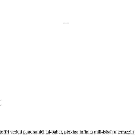
r
r
fri veduti panoramiċi tal-baħar, pixxina infinita mill-isbaħ u terrazzin wi