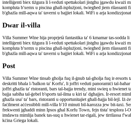
intelliġenti biex tiżgura li l-veduti spettakolari jistgħu jgawdu kważi mi
kompluta b'xemx u piscina għall-isplużjoni, twiegħed jiem rilassanti fil
b'għażla mill-aqwa ta' taverni u bajjiet lokali. WiFi u arja kondizzjon
Dwar il-villa
Villa Summer Wine hija proprjetà fantastika ta' 6 kmamar tas-sodda li tof
intelliġenti biex tiżgura li l-veduti spettakolari jistgħu jgawdu kważi mi
kompluta b'xemx u piscina għall-isplużjoni, twiegħed jiem rilassanti fil
b'għażla mill-aqwa ta' taverni u bajjiet lokali. WiFi u arja kondizzjon
Post
Villa Summer Wine tinsab għolja fuq il-ġnub tal-għolja fuq ir-resorts ta
deskritti bħala l-'balkon ta' Korfu', li joffri veduti panoramiċi tal-baħa
joffri għażla ta' ristoranti, bars tal-bajja trendy, mini swieq u ħwienet t
bajja sabiħa tal-ġebel b'sports tal-ilma u kiri ta' dgħajjes. Ir-resort mimli
għażla usa' ta' bars, ristoranti u opportunitajiet għall-ħajja bil-lejl. Iż
faċilment aċċessibbli mill-villa b'10 minuti bil-karozza jew bit-taxi. Ser
frekwenti jgħaddi minn Ipsos għal Korfu Town, fejn tista' tesplora l-
imdawra mimlija banek tas-suq u ħwienet tar-rigali, jew tirrilassa f'waħ
kċina Griega lokali.