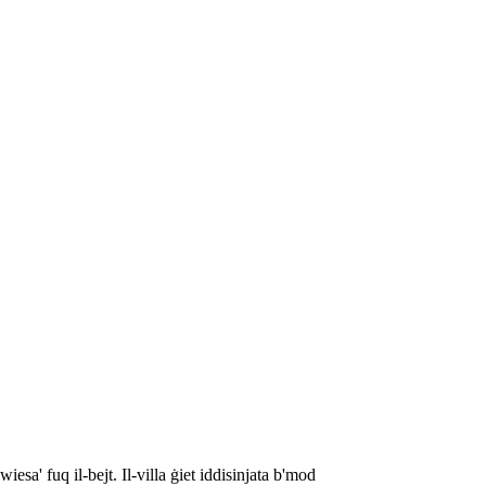
esa' fuq il-bejt. Il-villa ġiet iddisinjata b'mod