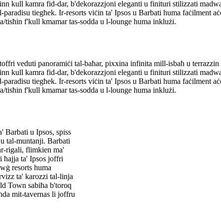
nn kull kamra fid-dar, b'dekorazzjoni eleganti u finituri stilizzati madwar
-paradisu tiegħek. Ir-resorts viċin ta' Ipsos u Barbati huma faċilment aċ
ata/tisħin f'kull kmamar tas-sodda u l-lounge huma inklużi.
fri veduti panoramiċi tal-baħar, pixxina infinita mill-isbaħ u terrazzin wi
nn kull kamra fid-dar, b'dekorazzjoni eleganti u finituri stilizzati madwar
-paradisu tiegħek. Ir-resorts viċin ta' Ipsos u Barbati huma faċilment aċ
ata/tisħin f'kull kmamar tas-sodda u l-lounge huma inklużi.
' Barbati u Ipsos, spiss
r u tal-muntanji. Barbati
ar-rigali, flimkien ma'
 ħajja ta' Ipsos joffri
-żewġ resorts huma
vizz ta' karozzi tal-linja
Old Town sabiħa b'toroq
da mit-tavernas li joffru