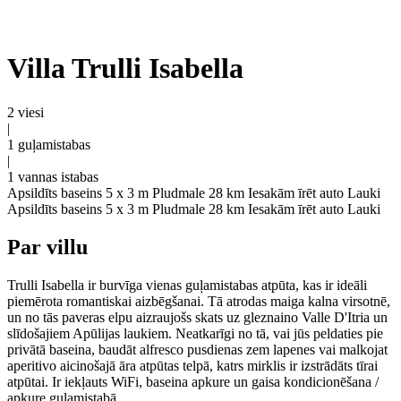
Villa Trulli Isabella
2 viesi
|
1 guļamistabas
|
1 vannas istabas
Apsildīts baseins 5 x 3 m
Pludmale 28 km
Iesakām īrēt auto
Lauki
Apsildīts baseins 5 x 3 m
Pludmale 28 km
Iesakām īrēt auto
Lauki
Par villu
Trulli Isabella ir burvīga vienas guļamistabas atpūta, kas ir ideāli
piemērota romantiskai aizbēgšanai. Tā atrodas maiga kalna virsotnē,
un no tās paveras elpu aizraujošs skats uz gleznaino Valle D'Itria un
slīdošajiem Apūlijas laukiem. Neatkarīgi no tā, vai jūs peldaties pie
privātā baseina, baudāt alfresco pusdienas zem lapenes vai malkojat
aperitivo aicinošajā āra atpūtas telpā, katrs mirklis ir izstrādāts tīrai
atpūtai. Ir iekļauts WiFi, baseina apkure un gaisa kondicionēšana /
apkure guļamistabā.