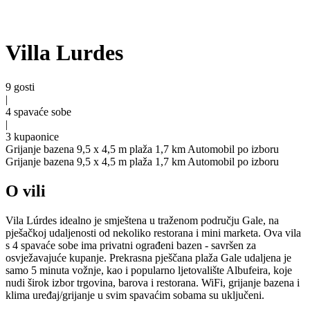
Villa Lurdes
9 gosti
|
4 spavaće sobe
|
3 kupaonice
Grijanje bazena 9,5 x 4,5 m
plaža 1,7 km
Automobil po izboru
Grijanje bazena 9,5 x 4,5 m
plaža 1,7 km
Automobil po izboru
O vili
Vila Lúrdes idealno je smještena u traženom području Gale, na
pješačkoj udaljenosti od nekoliko restorana i mini marketa. Ova vila
s 4 spavaće sobe ima privatni ograđeni bazen - savršen za
osvježavajuće kupanje. Prekrasna pješčana plaža Gale udaljena je
samo 5 minuta vožnje, kao i popularno ljetovalište Albufeira, koje
nudi širok izbor trgovina, barova i restorana. WiFi, grijanje bazena i
klima uređaj/grijanje u svim spavaćim sobama su uključeni.