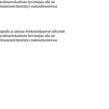
lkoilmaruokailusta huvimajan alla tai
a ilmastointi/lämmitys makuuhuoneessa
uipulla ja tarjoaa henkeäsalpaavat näkymät
lkoilmaruokailusta huvimajan alla tai
a ilmastointi/lämmitys makuuhuoneessa