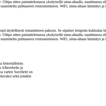
. Olitpa sitten paistattelemassa yksityisellä uima-altaalla, nauttimassa u
n suunniteltu puhtaaseen rentoutumiseen. WiFi, uima-altaan lämmitys j
pii täydellisesti romanttiseen pakoon. Se sijaitsee lempeän kukkulan h
. Olitpa sitten paistattelemassa yksityisellä uima-altaalla, nauttimassa u
n suunniteltu puhtaaseen rentoutumiseen. WiFi, uima-altaan lämmitys j
 historiallisista
a Alberobello ja
a varten Savelletri on
ttavaksi sekä joitakin