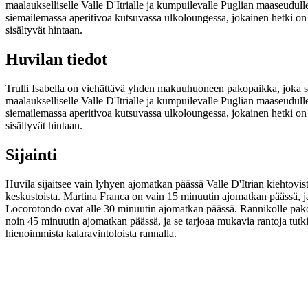
maalaukselliselle Valle D'Itrialle ja kumpuilevalle Puglian maaseudulle
siemailemassa aperitivoa kutsuvassa ulkoloungessa, jokainen hetki o
sisältyvät hintaan.
Huvilan tiedot
Trulli Isabella on viehättävä yhden makuuhuoneen pakopaikka, joka so
maalaukselliselle Valle D'Itrialle ja kumpuilevalle Puglian maaseudulle
siemailemassa aperitivoa kutsuvassa ulkoloungessa, jokainen hetki o
sisältyvät hintaan.
Sijainti
Huvila sijaitsee vain lyhyen ajomatkan päässä Valle D'Itrian kiehtovista
keskustoista. Martina Franca on vain 15 minuutin ajomatkan päässä, j
Locorotondo ovat alle 30 minuutin ajomatkan päässä. Rannikolle pako
noin 45 minuutin ajomatkan päässä, ja se tarjoaa mukavia rantoja tutki
hienoimmista kalaravintoloista rannalla.