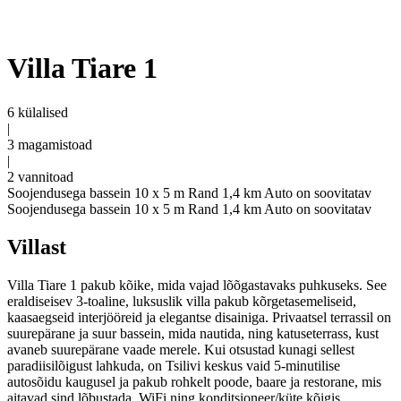
Villa Tiare 1
6 külalised
|
3 magamistoad
|
2 vannitoad
Soojendusega bassein 10 x 5 m
Rand 1,4 km
Auto on soovitatav
Soojendusega bassein 10 x 5 m
Rand 1,4 km
Auto on soovitatav
Villast
Villa Tiare 1 pakub kõike, mida vajad lõõgastavaks puhkuseks. See
eraldiseisev 3-toaline, luksuslik villa pakub kõrgetasemeliseid,
kaasaegseid interjööreid ja elegantse disainiga. Privaatsel terrassil on
suurepärane ja suur bassein, mida nautida, ning katuseterrass, kust
avaneb suurepärane vaade merele. Kui otsustad kunagi sellest
paradiisilõigust lahkuda, on Tsilivi keskus vaid 5-minutilise
autosõidu kaugusel ja pakub rohkelt poode, baare ja restorane, mis
aitavad sind lõbustada. WiFi ning konditsioneer/küte kõigis