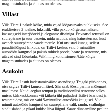
magamistubades ja elutoas on olemas.
Villast
Villa Tiare 1 pakub kõike, mida vajad lõõgastavaks puhkuseks. See
eraldiseisev 3-toaline, luksuslik villa pakub kõrgetasemeliseid,
kaasaegseid interjööreid ja elegantse disainiga. Privaatsel terrassil on
suurepärane ja suur bassein, mida nautida, ning katuseterrass, kust
avaneb suurepärane vaade merele. Kui otsustad kunagi sellest
paradiisilõigust lahkuda, on Tsilivi keskus vaid 5-minutilise
autosõidu kaugusel ja pakub rohkelt poode, baare ja restorane, mis
aitavad sind lõbustada. WiFi ning konditsioneer/küte kõigis
magamistubades ja elutoas on olemas.
Asukoht
Villa Tiare I asub kadestamisväärse asendisega Tragaki piirkonnas,
otse sagiva Tsilivi kuurordi äärel. Siin saab tõesti parima mõlemast
maailmast. Naudi aeglast tempot ja traditsioonilisi restorane selles
unises külakeskkonnas või külasta üht paljudest Tsilivi baaridest ja
restoranidest, mis on vaid 5-minutilise autosõidu kaugusel. Viie
minuti autosõidu kaugusel on suurepärane valik randu, sealhulgas
sindluslahed ja pikad kuldse liiva lõigud. Saare dünaamiline pealinn