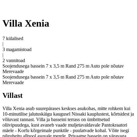
Villa Xenia
7 külalised
|
3 magamistoad
|
2 vannitoad
Soojendusega bassein 7 x 3,5 m
Rand 275 m
Auto pole nõutav
Merevaade
Soojendusega bassein 7 x 3,5 m
Rand 275 m
Auto pole nõutav
Merevaade
Villast
Villa Xenia asub suurepärases keskses asukohas, mitte rohkem kui
10-minutilise jalutuskäigu kaugusel Nissaki kauplustest, kõrtsidest ja
võluvast rannast. Villa ja basseini terrass on ümbritsetud
oliivipuudega, kust avaneb vaade muljetavaldavale Pantokraatori
mäele - Korfu kõrgeimale punktile - puulatvade kohal. Võite isegi
pilguheitu allpool asuvale merele. Privaatne bassein on väravaga