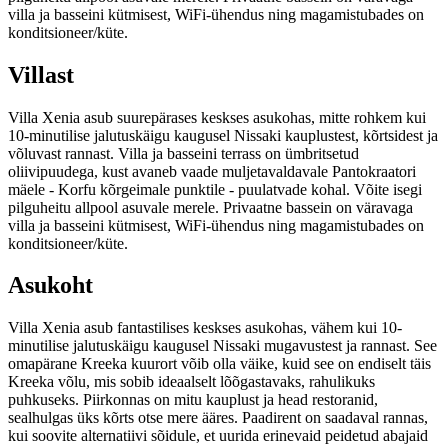
villa ja basseini kütmisest, WiFi-ühendus ning magamistubades on
konditsioneer/küte.
Villast
Villa Xenia asub suurepärases keskses asukohas, mitte rohkem kui
10-minutilise jalutuskäigu kaugusel Nissaki kauplustest, kõrtsidest ja
võluvast rannast. Villa ja basseini terrass on ümbritsetud
oliivipuudega, kust avaneb vaade muljetavaldavale Pantokraatori
mäele - Korfu kõrgeimale punktile - puulatvade kohal. Võite isegi
pilguheitu allpool asuvale merele. Privaatne bassein on väravaga
villa ja basseini kütmisest, WiFi-ühendus ning magamistubades on
konditsioneer/küte.
Asukoht
Villa Xenia asub fantastilises keskses asukohas, vähem kui 10-
minutilise jalutuskäigu kaugusel Nissaki mugavustest ja rannast. See
omapärane Kreeka kuurort võib olla väike, kuid see on endiselt täis
Kreeka võlu, mis sobib ideaalselt lõõgastavaks, rahulikuks
puhkuseks. Piirkonnas on mitu kauplust ja head restoranid,
sealhulgas üks kõrts otse mere ääres. Paadirent on saadaval rannas,
kui soovite alternatiivi sõidule, et uurida erinevaid peidetud abajaid