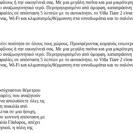
ίλους ή την οικογένειά σας. Με μια μεγάλη πισίνα και μια μικρότερη 
ο αναζωογονητικό νερό. Περιτριγυρισμένο από όμορφη, καταπράσινη 
λίες σε απόσταση 5 λεπτών με το αυτοκίνητο, το Villa Tiare 2 είναι
ας, Wi-Fi και κλιματισμός/θέρμανση στα υπνοδωμάτια και το σαλόνι
πνέει ποιότητα σε όλους τους χώρους. Προσφέροντας κομψούς εσωτερι
ίλους ή την οικογένειά σας. Με μια μεγάλη πισίνα και μια μικρότερη 
ο αναζωογονητικό νερό. Περιτριγυρισμένο από όμορφη, καταπράσινη 
λίες σε απόσταση 5 λεπτών με το αυτοκίνητο, το Villa Tiare 2 είναι
ας, Wi-Fi και κλιματισμός/θέρμανση στα υπνοδωμάτια και το σαλόνι
λυσύχναστου θέρετρου
ι παρέες που αναζητούν
 να απολαύσετε όλες τις
η ποικιλία από
κεται σε μια ήσυχη,
 σε κοντινή απόσταση με
αλία Γάιδαρος, απέχει
ησιού, η πόλη της