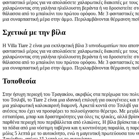
φανταστικό μέρος για να απολαύσετε χαλαρωτικές διακοπές με τους φ
χαλαρώνοντας στη γαλήνια ηλιόλουστη βεράντα ή να δροσιστείτε στ
θάλασσα από το μπαλκόνι του πρώτου ορόφου. Με 3 φανταστικές παρα
μια συναρπαστική μέρα στην άμμο. Περιλαμβάνονται θέρμανση πισίν
Σχετικά με την βίλα
Η Villa Tiare 2 είναι μια εκπληκτική βίλα 3 υπνοδωματίων που απο
φανταστικό μέρος για να απολαύσετε χαλαρωτικές διακοπές με τους φ
χαλαρώνοντας στη γαλήνια ηλιόλουστη βεράντα ή να δροσιστείτε στ
θάλασσα από το μπαλκόνι του πρώτου ορόφου. Με 3 φανταστικές παρα
μια συναρπαστική μέρα στην άμμο. Περιλαμβάνονται θέρμανση πισίν
Τοποθεσία
Στην ήσυχη περιοχή του Τραγακίου, ακριβώς στα περίχωρα του πο
του Τσιλιβί, το Tiare 2 είναι μια ιδανική επιλογή για οικογένειες κα
μια χαλαρωτική καλοκαιρινή διαμονή. Αρκετά κοντά στο Τσιλιβί για
ανέσεις που έχει να προσφέρει το πολυσύχναστο θέρετρο. Με μεγάλ
εστιατόρια, μπαρ και δραστηριότητες για όλες τις ηλικίες, αλλά βρίσ
παρθένα περιοχή που περιβάλλεται από ελαιώνες. Η βίλα βρίσκεται
τα πόδια από μια νόστιμη ταβέρνα και η κοντινότερη παραλία, η παρ
μόλις 5 λεπτά με το αυτοκίνητο, ενώ η μαγευτική πρωτεύουσα του ν
Ζακύνθου, απέχει 15 λεπτά με το αυτοκίνητο.