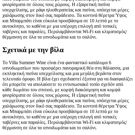
φινιρίσματα σε όλους τους χώρους. Η εξαιρετική πισίνα
υπερχείλισης, με ράφι ηλιοθεραπείας και πισίνα, υπόσχεται μέρες
χαλάρωσης στον δικό σας παράδεισο. Τα κοντινά θέρετρα Ύψος
και Μπαρμπάτι είναι εύκολα προσβάσιμα σε 10 λεπτά με το
αυτοκίνητο, το καθένα με μια υπέροχη επιλογή από τοπικές
ταβέρνες και παραλίες. Περιλαμβάνονται Wi-Fi και κλιματισμός/
θέρμανση σε όλα τα υπνοδωμάτια και το σαλόνι.
Σχετικά με την βίλα
Το Villa Summer Wine είναι ένα φανταστικό κατάλυμα 6
υπνοδωματίων που προσφέρει πανοραμική θέα στη θάλασσα, μια
εκπληκτική πισίνα υπερχείλισης και μια μεγάλη βεράντα στον
τελευταίο όροφο. Η βίλα έχει σχεδιαστεί έξυπνα για να διασφαλίζει
ότι μπορείτε να απολαύσετε το εντυπωσιακό τοπίο σχεδόν από
κάθε δωμάτιο του σπιτιού, με κομψή διακόσμηση και κομψά
φινιρίσματα σε όλους τους χώρους. Η εξαιρετική πισίνα
υπερχείλισης, με ράφι ηλιοθεραπείας και πισίνα, υπόσχεται μέρες
χαλάρωσης στον δικό σας παράδεισο. Τα κοντινά θέρετρα Ύψος
και Μπαρμπάτι είναι εύκολα προσβάσιμα σε 10 λεπτά με το
αυτοκίνητο, το καθένα με μια υπέροχη επιλογή από τοπικές
ταβέρνες και παραλίες. Περιλαμβάνονται Wi-Fi και κλιματισμός/
θέρμανση σε όλα τα υπνοδωμάτια και το σαλόνι.