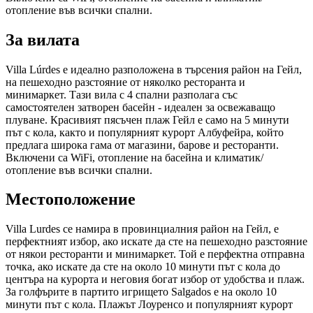
отопление във всички спални.
За вилата
Villa Lúrdes е идеално разположена в търсения район на Гейл,
на пешеходно разстояние от няколко ресторанта и
минимаркет. Тази вила с 4 спални разполага със
самостоятелен затворен басейн - идеален за освежаващо
плуване. Красивият пясъчен плаж Гейл е само на 5 минути
път с кола, както и популярният курорт Албуфейра, който
предлага широка гама от магазини, барове и ресторанти.
Включени са WiFi, отопление на басейна и климатик/
отопление във всички спални.
Местоположение
Villa Lurdes се намира в провинциалния район на Гейл, е
перфектният избор, ако искате да сте на пешеходно разстояние
от някои ресторанти и минимаркет. Той е перфектна отправна
точка, ако искате да сте на около 10 минути път с кола до
центъра на курорта и неговия богат избор от удобства и плаж.
За голфърите в партито игрището Salgados е на около 10
минути път с кола. Плажът Лоуренсо и популярният курорт