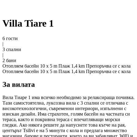
Villa Tiare 1
6 гости
|
3 спални
|
2 бани
Отопляем басейн 10 x 5 m
Плаж 1,4 km
Препоръчва се с кола
Отопляем басейн 10 x 5 m
Плаж 1,4 km
Препоръчва се с кола
За вилата
Вила Тиаре 1 има всичко необходимо за релаксираща почивка.
Тази самостоятелна, луксозна вила с 3 спални се отличава с
високотехнологични, съвременни интериори, изпълнени с
изискан дизайн. Има страхотен, голям басейн на частната си
тераса, както и покривна тераса с впечатляващи морски
гледки. Ако някога решите да напуснете това кътче на рая,
центърът Tsilivi е на 5 минути с кола и предлага множество
магазини, барове и ресторанти, които да ви забавляват. WiFi и